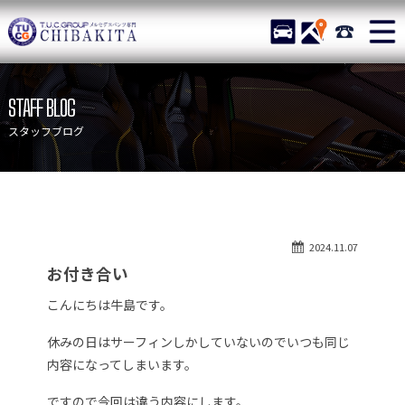
TUCグループ メルセデスベ
STOCK
ACCESS
043-215-
ニュース
在庫リスト
STAFF BLOG
目玉車両一覧
店舗紹介
スタッフブログ
保証＆サービス
アクセスマップ
全国納車
お問い合わせ
特別作業について
オーダーサービス
2024.11.07
買取無料査定
自動車保険
お付き合い
TUCとは？
リクルート
こんにちは牛島です。
納車blog
スタッフblog
休みの日はサーフィンしかしていないのでいつも同じ
会社概要
内容になってしまいます。
ですので今回は違う内容にします。