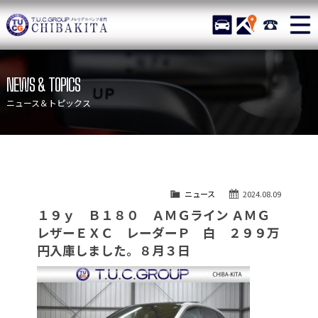
TUCグループ メルセデスベ
STOCK
ACCESS
043-215-
ニュース
在庫リスト
NEWS & TOPICS
目玉車両一覧
店舗紹介
ニュース＆トピックス
保証＆サービス
アクセスマップ
全国納車
お問い合わせ
特別作業について
オーダーサービス
ニュース
2024.08.09
買取無料査定
自動車保険
１９ｙ Ｂ１８０ ＡＭＧライン ＡＭＧ
TUCとは？
リクルート
レザーＥＸＣ レーダーＰ 白 ２９９万
円入庫しました。８月３日
納車blog
スタッフblog
会社概要