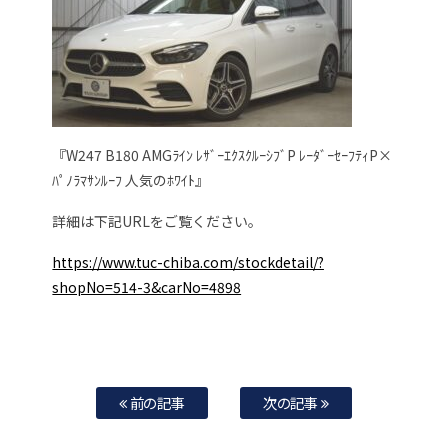
『W247 B180 AMGﾗｲﾝ ﾚｻﾞｰｴｸｽｸﾙｰｼﾌﾞP ﾚｰﾀﾞｰｾｰﾌﾃｨP×
ﾊﾟﾉﾗﾏｻﾝﾙｰﾌ 人気のﾎﾜｲﾄ』
詳細は下記URLをご覧ください。
https://www.tuc-chiba.com/stockdetail/?
shopNo=514-3&carNo=4898
前の記事
次の記事