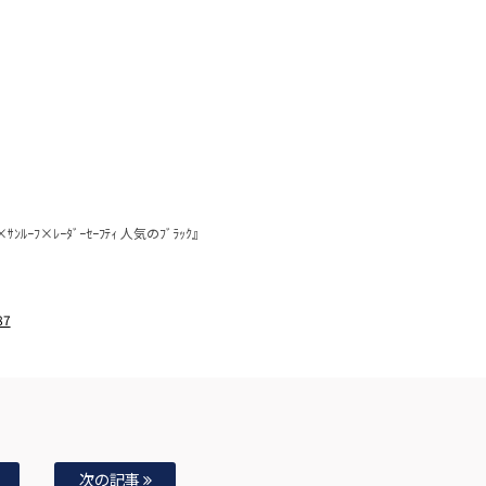
×ｻﾝﾙｰﾌ×ﾚｰﾀﾞｰｾｰﾌﾃｨ 人気のﾌﾞﾗｯｸ』
87
次の記事