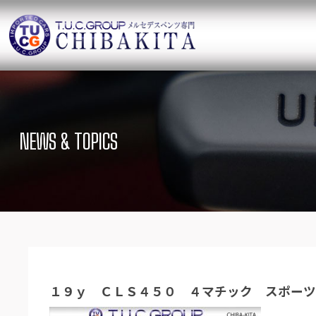
TUCグループ 
ニュース
在庫リ
News and Topics
SUV Stock list
NEWS & TOPICS
保証＆サービス
アクセ
Warranty and Serivce
Access map
特別作業について
オーダ
Special service
Order service
TUCとは？
リクル
What`s TUC
Recruit
１９ｙ ＣＬＳ４５０ ４マチック スポー
会社概要
Company