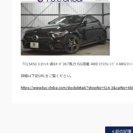
『CLS450 3.0ﾘｯﾀｰ直6ﾀｰﾎﾞ367馬力 ISG搭載 4WD ｴｸｽｸﾙｰｼﾌﾞ×AMGﾗｲﾝ
詳細は下記URLをご覧ください。
https://www.tuc-chiba.com/stockdetail/?shopNo=514-3&carNo=48
前の記事