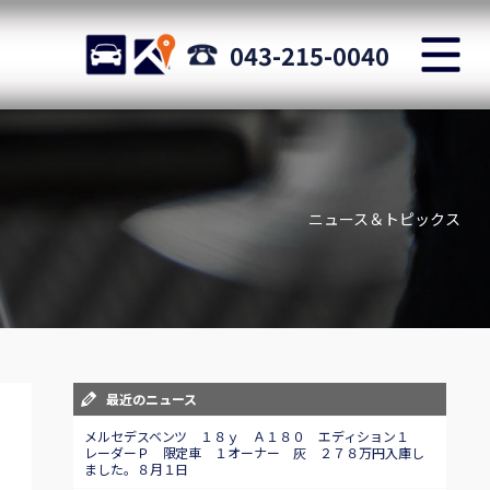
M
STOCK
ACCESS
043-215-0040
店舗紹介
Shop information
ニュース＆トピックス
お問い合わせ
Staff blog
自動車保険
Car insurance
スタッフblog
最近のニュース
Staff blog
メルセデスベンツ １８ｙ Ａ１８０ エディション１
レーダーＰ 限定車 １オーナー 灰 ２７８万円入庫し
ました。８月１日