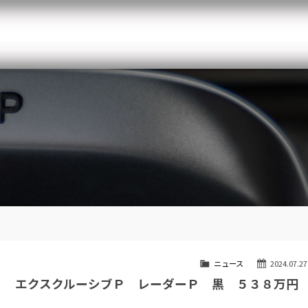
メルセデスベンツ専門 千葉北インター店
スト
目玉車両一覧
Features Stock list
スマップ
全国納車
Delivery service
ーサービス
買取無料査定
Trade in
ート
納車blog
Blog
ニュース
2024.07.27
ツ エクスクルーシブＰ レーダーＰ 黒 ５３８万円