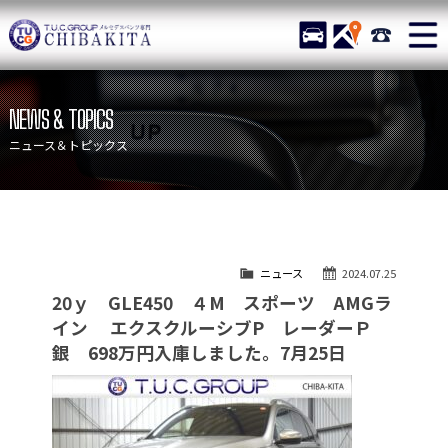
TUCグループ メルセデスベ
STOCK
ACCESS
043-215-
ニュース
在庫リスト
NEWS & TOPICS
目玉車両一覧
店舗紹介
ニュース＆トピックス
保証＆サービス
アクセスマップ
全国納車
お問い合わせ
特別作業について
オーダーサービス
ニュース
2024.07.25
買取無料査定
自動車保険
20ｙ GLE450 ４M スポーツ AMGラ
TUCとは？
リクルート
イン エクスクルーシブP レーダーＰ
銀 698万円入庫しました。7月25日
納車blog
スタッフblog
会社概要