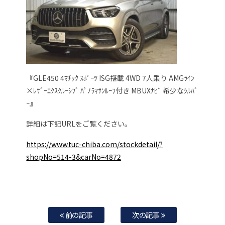
『GLE450 4ﾏﾁｯｸ ｽﾎﾟｰﾂ ISG搭載 4WD 7人乗り AMGﾗｲﾝ
×ﾚｻﾞｰｴｸｽｸﾙｰｼﾌﾞ ﾊﾟﾉﾗﾏｻﾝﾙｰﾌ付き MBUXﾅﾋﾞ 希少なｼﾙﾊﾞ
ｰ』
詳細は下記URLをご覧ください。
https://www.tuc-chiba.com/stockdetail/?
shopNo=514-3&carNo=4872
前の記事
次の記事