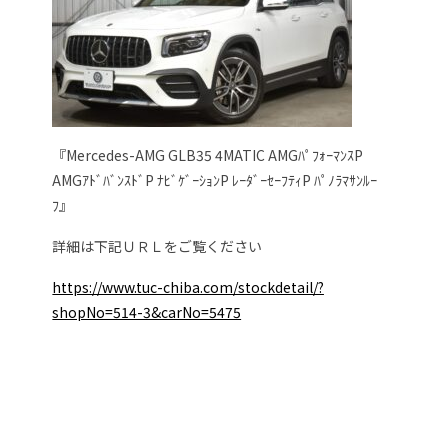
『Mercedes-AMG GLB35 4MATIC AMGﾊﾟﾌｫｰﾏﾝｽP
AMGｱﾄﾞﾊﾞﾝｽﾄﾞP ﾅﾋﾞｹﾞｰｼｮﾝP ﾚｰﾀﾞｰｾｰﾌﾃｨP ﾊﾟﾉﾗﾏｻﾝﾙｰ
ﾌ』
詳細は下記ＵＲＬをご覧ください
https://www.tuc-chiba.com/stockdetail/?
shopNo=514-3&carNo=5475