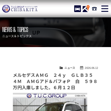
TUCグループ メルセデスベ
STOCK
ACCESS
043-215-
ニュース
在庫リスト
NEWS & TOPICS
目玉車両一覧
店舗紹介
ニュース＆トピックス
保証＆サービス
アクセスマップ
全国納車
お問い合わせ
特別作業について
オーダーサービス
ニュース
2026.06.12
買取無料査定
自動車保険
メルセデスＡＭＧ ２４ｙ ＧＬＢ３５
TUCとは？
リクルート
４Ｍ ＡＭＧアド＆パフォＰ 白 ５９８
万円入庫しました。６月１２日
納車blog
スタッフblog
会社概要