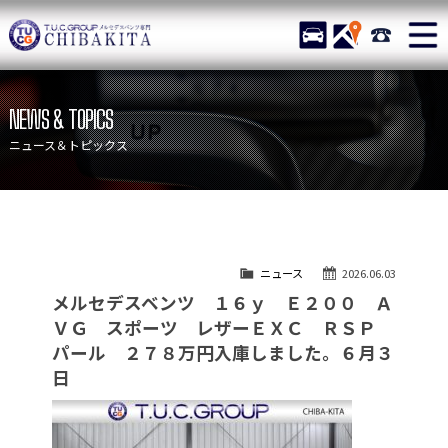
TUCグループ メルセデスベ
STOCK
ACCESS
043-215-
ニュース
在庫リスト
NEWS & TOPICS
目玉車両一覧
店舗紹介
ニュース＆トピックス
保証＆サービス
アクセスマップ
全国納車
お問い合わせ
特別作業について
オーダーサービス
ニュース
2026.06.03
買取無料査定
自動車保険
メルセデスベンツ １６ｙ Ｅ２００ Ａ
TUCとは？
リクルート
ＶＧ スポーツ レザーＥＸＣ ＲＳＰ
パール ２７８万円入庫しました。６月３
納車blog
スタッフblog
日
会社概要