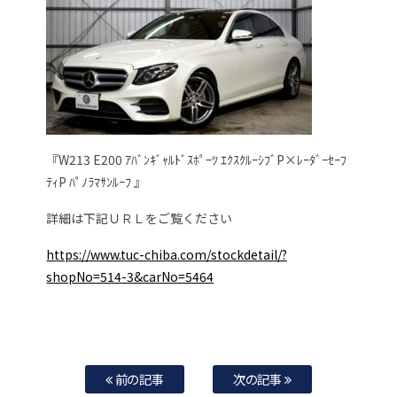
『W213 E200 ｱﾊﾞﾝｷﾞｬﾙﾄﾞｽﾎﾟｰﾂ ｴｸｽｸﾙｰｼﾌﾞP×ﾚｰﾀﾞｰｾｰﾌ
ﾃｨP ﾊﾟﾉﾗﾏｻﾝﾙｰﾌ 』
詳細は下記ＵＲＬをご覧ください
https://www.tuc-chiba.com/stockdetail/?
shopNo=514-3&carNo=5464
前の記事
次の記事