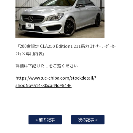
『200台限定 CLA250 Edition1 211馬力 1ｵｰﾅｰ ﾚｰﾀﾞｰｾｰ
ﾌﾃｨ×専用内装』
詳細は下記ＵＲＬをご覧ください
https://www.tuc-chiba.com/stockdetail/?
shopNo=514-3&carNo=5446
前の記事
次の記事