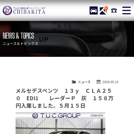
TUCグループ メルセデスベ
STOCK
ACCESS
043-215-
ニュース
在庫リスト
NEWS & TOPICS
目玉車両一覧
店舗紹介
ニュース＆トピックス
保証＆サービス
アクセスマップ
全国納車
お問い合わせ
特別作業について
オーダーサービス
ニュース
2026.05.15
買取無料査定
自動車保険
メルセデスベンツ １３ｙ ＣＬＡ２５
TUCとは？
リクルート
０ EDI1 レーダーＰ 灰 １５８万
円入庫しました。５月１５日
納車blog
スタッフblog
会社概要