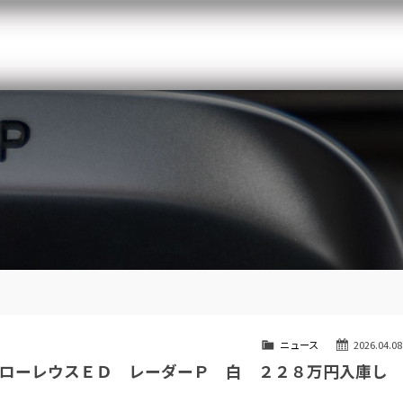
メルセデスベンツ専門 千葉北インター店
スト
目玉車両一覧
Features Stock list
スマップ
全国納車
Delivery service
ーサービス
買取無料査定
Trade in
ート
納車blog
Blog
ニュース
2026.04.08
ローレウスＥＤ レーダーＰ 白 ２２８万円入庫し