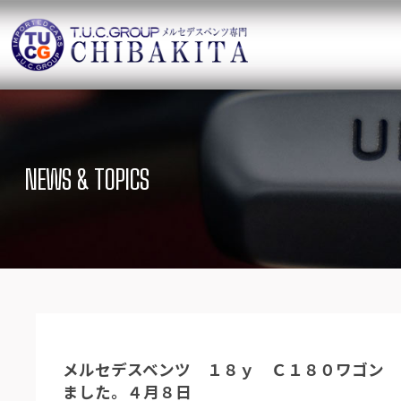
TUCグループ 
ニュース
在庫リ
News and Topics
SUV Stock list
NEWS & TOPICS
保証＆サービス
アクセ
Warranty and Serivce
Access map
特別作業について
オーダ
Special service
Order service
TUCとは？
リクル
What`s TUC
Recruit
メルセデスベンツ １８ｙ Ｃ１８０ワゴン 
会社概要
ました。４月８日
Company