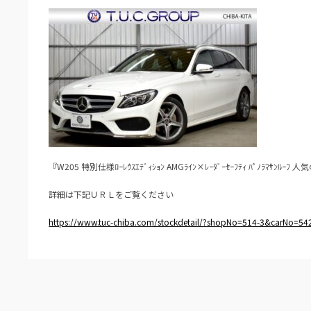
『W205 特別仕様ﾛｰﾚｳｽｴﾃﾞｨｼｮﾝ AMGﾗｲﾝ×ﾚｰﾀﾞｰｾｰﾌﾃｨ ﾊﾟﾉﾗﾏｻﾝﾙｰﾌ 人
詳細は下記ＵＲＬをご覧ください
https://www.tuc-chiba.com/stockdetail/?shopNo=514-3&carNo=54