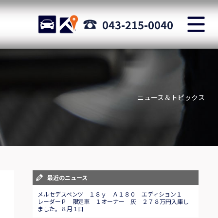
M
STOCK
ACCESS
043-215-0040
店舗紹介
Shop information
ニュース＆トピックス
お問い合わせ
Staff blog
自動車保険
Car insurance
スタッフblog
最近のニュース
Staff blog
メルセデスベンツ １８ｙ Ａ１８０ エディション１
レーダーＰ 限定車 １オーナー 灰 ２７８万円入庫し
ました。８月１日