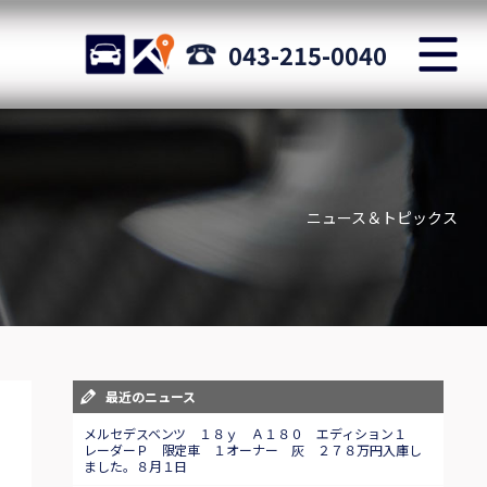
M
STOCK
ACCESS
043-215-0040
店舗紹介
Shop information
ニュース＆トピックス
お問い合わせ
Staff blog
自動車保険
Car insurance
スタッフblog
最近のニュース
Staff blog
メルセデスベンツ １８ｙ Ａ１８０ エディション１
レーダーＰ 限定車 １オーナー 灰 ２７８万円入庫し
ました。８月１日