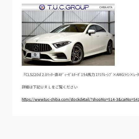
『CLS220d 2.0ﾘｯﾀｰ直4ﾃﾞｨｰｾﾞﾙﾀｰﾎﾞ194馬力 ｴｸｽｸﾙｰｼﾌﾞ×AMGﾗｲﾝ×ﾚｰﾀﾞ
詳細は下記ＵＲＬをご覧ください
https://www.tuc-chiba.com/stockdetail/?shopNo=514-3&carNo=54