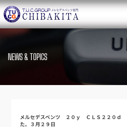
TUCグループ 
ニュース
在庫リ
News and Topics
SUV Stock list
NEWS & TOPICS
保証＆サービス
アクセ
Warranty and Serivce
Access map
特別作業について
オーダ
Special service
Order service
TUCとは？
リクル
What`s TUC
Recruit
メルセデスベンツ ２０ｙ ＣＬＳ２２０ｄ 
会社概要
た。３月２９日
Company