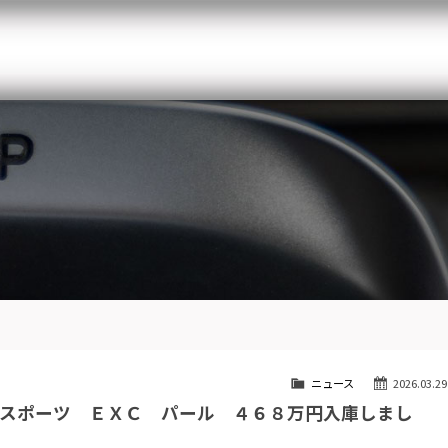
メルセデスベンツ専門 千葉北インター店
スト
目玉車両一覧
Features Stock list
スマップ
全国納車
Delivery service
ーサービス
買取無料査定
Trade in
ート
納車blog
Blog
ニュース
2026.03.29
スポーツ ＥＸＣ パール ４６８万円入庫しまし