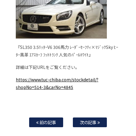
『SL350 3.5ﾘｯﾀｰV6 306馬力 ﾚｰﾀﾞｰｾｰﾌﾃｨ×ﾏｼﾞｯｸSky ﾋｰ
ﾀｰ黒革 ｴｱｽｶｰﾌ ﾌｯﾄﾄﾗﾝｸ 人気のﾊﾟｰﾙﾎﾜｲﾄ』
詳細は下記URLをご覧ください。
https://www.tuc-chiba.com/stockdetail/?
shopNo=514-3&carNo=4845
前の記事
次の記事