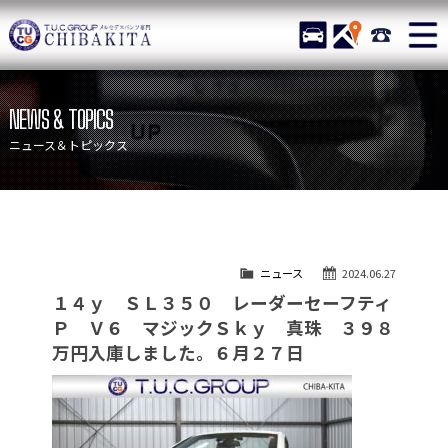
TUCグループ メルセデスベ
STOCK
ACCESS
043-215-
ニュース
在庫リスト
NEWS & TOPICS
目玉車両一覧
店舗紹介
ニュース＆トピックス
保証＆サービス
アクセスマップ
全国納車
お問い合わせ
特別作業について
オーダーサービス
ニュース
2024.06.27
買取無料査定
自動車保険
１４ｙ ＳＬ３５０ レーダーセーフティ
TUCとは？
リクルート
Ｐ Ｖ６ マジックＳｋｙ 真珠 ３９８
万円入庫しました。６月２７日
納車blog
スタッフblog
会社概要