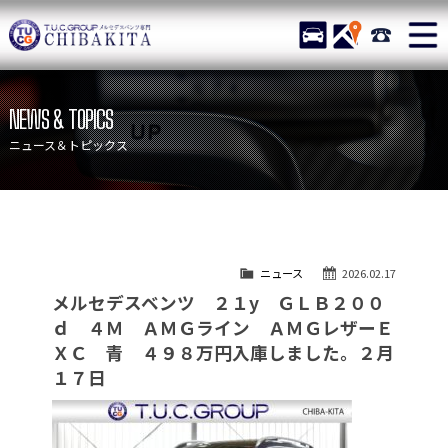
TUCグループ メルセデスベ
STOCK
ACCESS
043-215-
ニュース
在庫リスト
NEWS & TOPICS
目玉車両一覧
店舗紹介
ニュース＆トピックス
保証＆サービス
アクセスマップ
全国納車
お問い合わせ
特別作業について
オーダーサービス
ニュース
2026.02.17
買取無料査定
自動車保険
メルセデスベンツ ２１y ＧＬＢ２００
TUCとは？
リクルート
ｄ ４Ｍ ＡＭＧライン ＡＭＧレザーＥ
ＸＣ 青 ４９８万円入庫しました。２月
納車blog
スタッフblog
１７日
会社概要