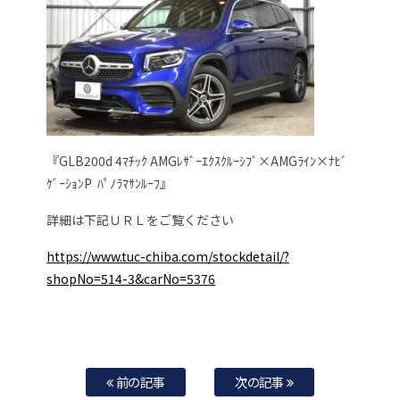
『GLB200d 4ﾏﾁｯｸ AMGﾚｻﾞｰｴｸｽｸﾙｰｼﾌﾞ×AMGﾗｲﾝ×ﾅﾋﾞ
ｹﾞｰｼｮﾝP ﾊﾟﾉﾗﾏｻﾝﾙｰﾌ』
詳細は下記ＵＲＬをご覧ください
https://www.tuc-chiba.com/stockdetail/?
shopNo=514-3&carNo=5376
前の記事
次の記事