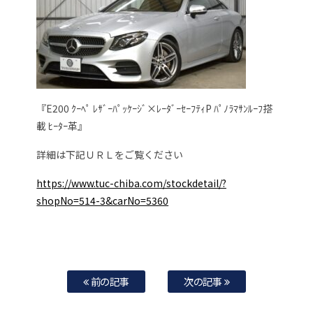
『E200 ｸｰﾍﾟ ﾚｻﾞｰﾊﾟｯｹｰｼﾞ×ﾚｰﾀﾞｰｾｰﾌﾃｨP ﾊﾟﾉﾗﾏｻﾝﾙｰﾌ搭
載 ﾋｰﾀｰ革』
詳細は下記ＵＲＬをご覧ください
https://www.tuc-chiba.com/stockdetail/?
shopNo=514-3&carNo=5360
前の記事
次の記事