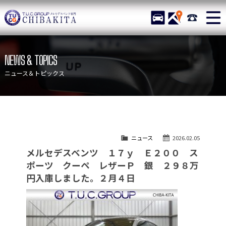
TUCグループ メルセデスベ
STOCK
ACCESS
043-215-
ニュース
在庫リスト
NEWS & TOPICS
目玉車両一覧
店舗紹介
ニュース＆トピックス
保証＆サービス
アクセスマップ
全国納車
お問い合わせ
特別作業について
オーダーサービス
ニュース
2026.02.05
買取無料査定
自動車保険
メルセデスベンツ １７ｙ Ｅ２００ ス
TUCとは？
リクルート
ポーツ クーペ レザーＰ 銀 ２９８万
円入庫しました。２月４日
納車blog
スタッフblog
会社概要