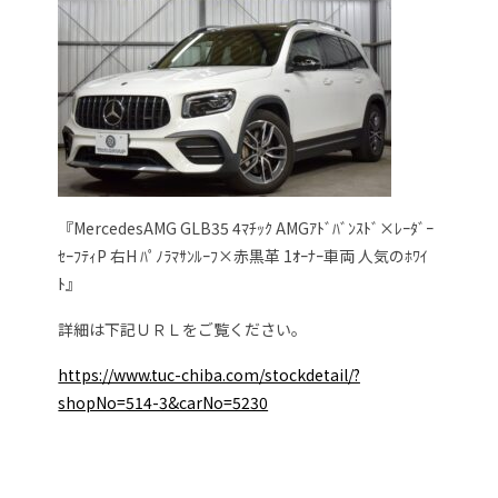
『MercedesAMG GLB35 4ﾏﾁｯｸ AMGｱﾄﾞﾊﾞﾝｽﾄﾞ×ﾚｰﾀﾞｰ
ｾｰﾌﾃｨP 右H ﾊﾟﾉﾗﾏｻﾝﾙｰﾌ×赤黒革 1ｵｰﾅｰ車両 人気のﾎﾜｲ
ﾄ』
詳細は下記ＵＲＬをご覧ください。
https://www.tuc-chiba.com/stockdetail/?
shopNo=514-3&carNo=5230