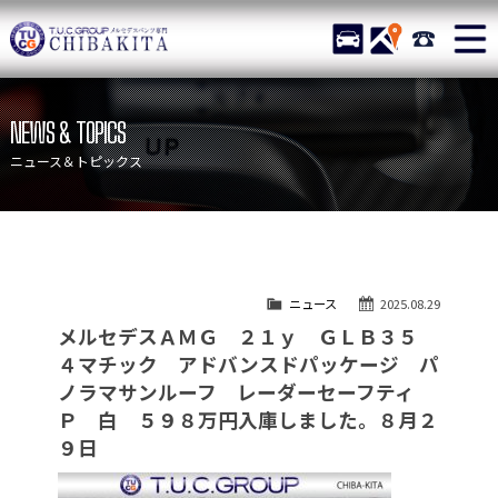
TUCグループ メルセデスベ
STOCK
ACCESS
043-215-
ニュース
在庫リスト
NEWS & TOPICS
目玉車両一覧
店舗紹介
ニュース＆トピックス
保証＆サービス
アクセスマップ
全国納車
お問い合わせ
特別作業について
オーダーサービス
ニュース
2025.08.29
買取無料査定
自動車保険
メルセデスＡＭＧ ２１ｙ ＧＬＢ３５
TUCとは？
リクルート
４マチック アドバンスドパッケージ パ
ノラマサンルーフ レーダーセーフティ
納車blog
スタッフblog
Ｐ 白 ５９８万円入庫しました。８月２
９日
会社概要