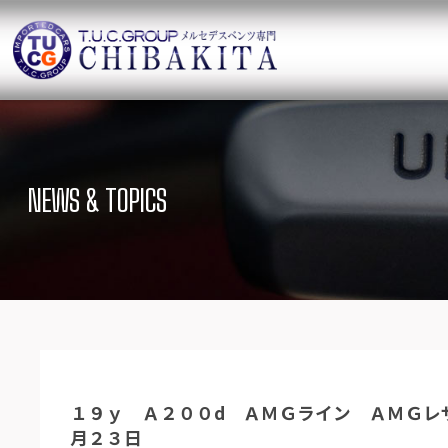
TUCグループ 
ニュース
在庫リ
News and Topics
SUV Stock list
NEWS & TOPICS
保証＆サービス
アクセ
Warranty and Serivce
Access map
特別作業について
オーダ
Special service
Order service
TUCとは？
リクル
What`s TUC
Recruit
１９ｙ Ａ２００d ＡＭＧライン ＡＭＧレ
会社概要
月２３日
Company