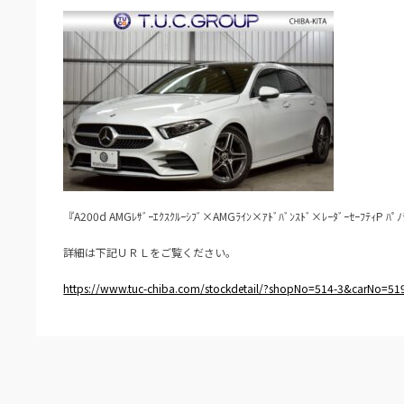
『A200d AMGﾚｻﾞｰｴｸｽｸﾙｰｼﾌﾞ×AMGﾗｲﾝ×ｱﾄﾞﾊﾞﾝｽﾄﾞ×ﾚｰﾀﾞｰｾｰﾌﾃｨP 
詳細は下記ＵＲＬをご覧ください。
https://www.tuc-chiba.com/stockdetail/?shopNo=514-3&carNo=51