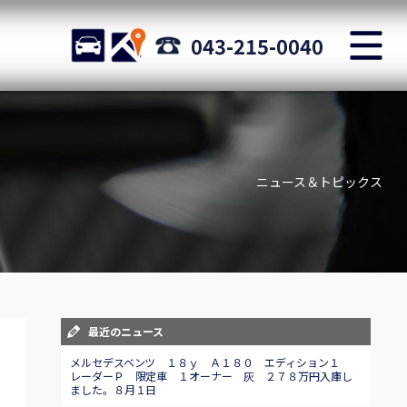
M
STOCK
ACCESS
043-215-0040
店舗紹介
Shop information
ニュース＆トピックス
お問い合わせ
Staff blog
自動車保険
Car insurance
スタッフblog
最近のニュース
Staff blog
メルセデスベンツ １８ｙ Ａ１８０ エディション１
レーダーＰ 限定車 １オーナー 灰 ２７８万円入庫し
ました。８月１日