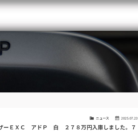
メルセデスベンツ専門 千葉北インター店
スト
目玉車両一覧
Features Stock list
スマップ
全国納車
Delivery service
ーサービス
買取無料査定
Trade in
ート
納車blog
Blog
ニュース
2025.07.23
ザーＥＸＣ アドＰ 白 ２７８万円入庫しました。７