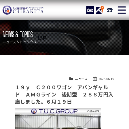
TUCグループ メルセデスベ
STOCK
ACCESS
043-215-
ニュース
在庫リスト
NEWS & TOPICS
目玉車両一覧
店舗紹介
ニュース＆トピックス
保証＆サービス
アクセスマップ
全国納車
お問い合わせ
特別作業について
オーダーサービス
ニュース
2025.06.19
買取無料査定
自動車保険
１９ｙ Ｃ２００ワゴン アバンギャル
TUCとは？
リクルート
ド ＡＭＧライン 後期型 ２８８万円入
庫しました。６月１９日
納車blog
スタッフblog
会社概要