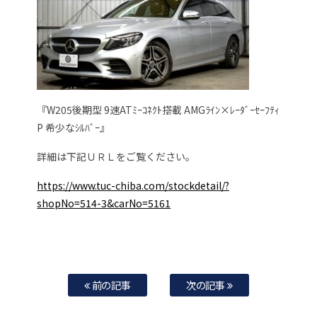
『W205後期型 9速ATﾐｰｺﾈｸﾄ搭載 AMGﾗｲﾝ×ﾚｰﾀﾞｰｾｰﾌﾃｨ
P 希少なｼﾙﾊﾞｰ』
詳細は下記ＵＲＬをご覧ください。
https://www.tuc-chiba.com/stockdetail/?
shopNo=514-3&carNo=5161
前の記事
次の記事