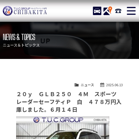
TUCグループ メルセデスベ
STOCK
ACCESS
043-215-
ニュース
在庫リスト
NEWS & TOPICS
目玉車両一覧
店舗紹介
ニュース＆トピックス
保証＆サービス
アクセスマップ
全国納車
お問い合わせ
特別作業について
オーダーサービス
ニュース
2025.06.13
買取無料査定
自動車保険
２０ｙ ＧＬＢ２５０ ４Ｍ スポーツ
TUCとは？
リクルート
レーダーセーフティＰ 白 ４７８万円入
庫しました。６月１４日
納車blog
スタッフblog
会社概要