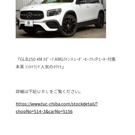
『GLB250 4M ｽﾎﾟｰﾂ AMGﾗｲﾝ×ﾚｰﾀﾞｰｾｰﾌﾃｨP ﾋｰﾀｰ付黒
本革 ﾌｯﾄﾄﾗﾝｸ 人気のﾎﾜｲﾄ』
詳細は下記ＵＲＬをご覧ください。
https://www.tuc-chiba.com/stockdetail/?
shopNo=514-3&carNo=5156