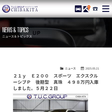
TUCグループ メルセデスベ
STOCK
ACCESS
043-215-
ニュース
在庫リスト
NEWS & TOPICS
目玉車両一覧
店舗紹介
ニュース＆トピックス
保証＆サービス
アクセスマップ
全国納車
お問い合わせ
特別作業について
オーダーサービス
ニュース
2025.05.21
買取無料査定
自動車保険
２１ｙ Ｅ２００ スポーツ エクスクル
TUCとは？
リクルート
ーシブＰ 後期型 真珠 ４９８万円入庫
しました。５月２２日
納車blog
スタッフblog
会社概要