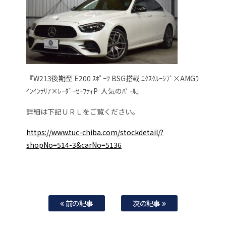
『W213後期型 E200 ｽﾎﾟｰﾂ BSG搭載 ｴｸｽｸﾙｰｼﾌﾞ×AMGﾗ
ｲﾝｲﾝﾃﾘｱ×ﾚｰﾀﾞｰｾｰﾌﾃｨP 人気のﾊﾟｰﾙ』
詳細は下記ＵＲＬをご覧ください。
https://www.tuc-chiba.com/stockdetail/?
shopNo=514-3&carNo=5136
前の記事
次の記事