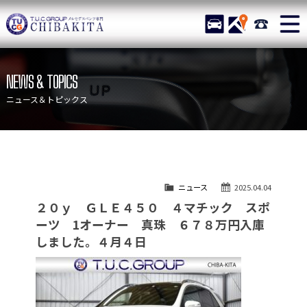
TUCグループ メルセデスベ
STOCK
ACCESS
043-215-
ニュース
在庫リスト
NEWS & TOPICS
目玉車両一覧
店舗紹介
ニュース＆トピックス
保証＆サービス
アクセスマップ
全国納車
お問い合わせ
特別作業について
オーダーサービス
ニュース
2025.04.04
買取無料査定
自動車保険
２０ｙ ＧＬＥ４５０ ４マチック スポ
TUCとは？
リクルート
ーツ 1オーナー 真珠 ６７８万円入庫
しました。４月４日
納車blog
スタッフblog
会社概要