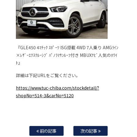
『GLE450 4ﾏﾁｯｸ ｽﾎﾟｰﾂ ISG搭載 4WD 7人乗り AMGﾗｲﾝ
×ﾚｻﾞｰｴｸｽｸﾙｰｼﾌﾞ ﾊﾟﾉﾗﾏｻﾝﾙｰﾌ付き MBUXﾅﾋﾞ人気のﾎﾜｲ
ﾄ』
詳細は下記URLをご覧ください。
https://www.tuc-chiba.com/stockdetail/?
shopNo=514-3&carNo=5120
前の記事
次の記事