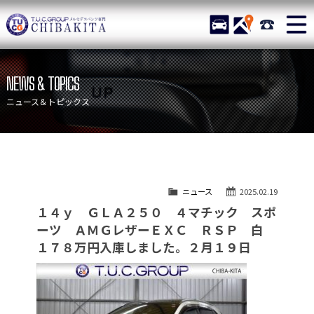
TUCグループ メルセデスベ
STOCK
ACCESS
043-215-
ニュース
在庫リスト
NEWS & TOPICS
目玉車両一覧
店舗紹介
ニュース＆トピックス
保証＆サービス
アクセスマップ
全国納車
お問い合わせ
特別作業について
オーダーサービス
ニュース
2025.02.19
買取無料査定
自動車保険
１４ｙ ＧＬＡ２５０ ４マチック スポ
TUCとは？
リクルート
ーツ ＡＭＧレザーＥＸＣ ＲＳＰ 白
１７８万円入庫しました。２月１９日
納車blog
スタッフblog
会社概要