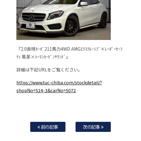
『2.0直噴ﾀｰﾎﾞ211馬力4WD AMGｴｸｽｸﾙｰｼﾌﾞ×ﾚｰﾀﾞｰｾｰﾌ
ﾃｨ 黒革×ﾊｰﾏﾝｶｰﾄﾞﾝｻｳﾝﾄﾞ』
詳細は下記URLをご覧ください。
https://www.tuc-chiba.com/stockdetail/?
shopNo=514-3&carNo=5072
前の記事
次の記事