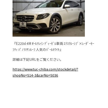
『E220d 4M ｵｰﾙﾃﾚｲﾝ ﾃﾞｨｰｾﾞﾙ車両 ｴｸｽｸﾙｰｼﾌﾞ×ﾚｰﾀﾞｰｾｰ
ﾌﾃｨ ﾊﾟﾉﾗﾏｻﾝﾙｰﾌ 人気のﾊﾟｰﾙﾎﾜｲﾄ』
詳細は下記URLをご覧ください。
https://www.tuc-chiba.com/stockdetail/?
shopNo=514-3&carNo=5036