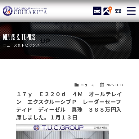
TUCグループ メルセデスベ
STOCK
ACCESS
043-215-
ニュース
在庫リスト
NEWS & TOPICS
目玉車両一覧
店舗紹介
ニュース＆トピックス
保証＆サービス
アクセスマップ
全国納車
お問い合わせ
特別作業について
オーダーサービス
ニュース
2025.01.13
買取無料査定
自動車保険
１７ｙ Ｅ２２０ｄ ４Ｍ オールテレイ
TUCとは？
リクルート
ン エクスクルーシブＰ レーダーセーフ
ティＰ ディーゼル 真珠 ３８８万円入
納車blog
スタッフblog
庫しました。１月１３日
会社概要