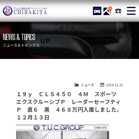
TUCグループ メルセデスベ
STOCK
ACCESS
043-215-
ニュース
在庫リスト
NEWS & TOPICS
目玉車両一覧
店舗紹介
ニュース＆トピックス
保証＆サービス
アクセスマップ
全国納車
お問い合わせ
特別作業について
オーダーサービス
ニュース
2024.12.13
買取無料査定
自動車保険
１９ｙ ＣＬＳ４５０ ４Ｍ スポーツ
TUCとは？
リクルート
エクスクルーシブＰ レーダーセーフティ
Ｐ 直６ 黒 ４６８万円入庫しました。
納車blog
スタッフblog
１２月１３日
会社概要