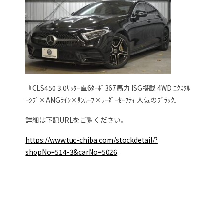
『CLS450 3.0ﾘｯﾀｰ直6ﾀｰﾎﾞ367馬力 ISG搭載 4WD ｴｸｽｸﾙ
ｰｼﾌﾞ×AMGﾗｲﾝ×ｻﾝﾙｰﾌ×ﾚｰﾀﾞｰｾｰﾌﾃｨ 人気のﾌﾞﾗｯｸ』
詳細は下記URLをご覧ください。
https://www.tuc-chiba.com/stockdetail/?
shopNo=514-3&carNo=5026