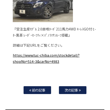
『受注生産ﾓﾃﾞﾙ 2.0直噴ﾀｰﾎﾞ211馬力4WD ｷｰﾚｽGO付 ﾋ-
ﾀ-黒革 ﾚｰﾀﾞｰｾｰﾌﾃｨ×ﾊﾟﾉﾗﾏｻﾝﾙｰﾌ搭載』
詳細は下記URLをご覧ください。
https://www.tuc-chiba.com/stockdetail/?
shopNo=514-3&carNo=4983
前の記事
次の記事