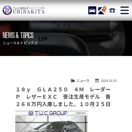
TUCグループ メルセデスベ
STOCK
ACCESS
043-215-
ニュース
在庫リスト
NEWS & TOPICS
目玉車両一覧
店舗紹介
ニュース＆トピックス
保証＆サービス
アクセスマップ
全国納車
お問い合わせ
特別作業について
オーダーサービス
ニュース
2024.10.25
買取無料査定
自動車保険
１８ｙ ＧＬＡ２５０ ４Ｍ レーダー
TUCとは？
リクルート
Ｐ レザーＥＸＣ 受注生産モデル 青
２６８万円入庫しました。１０月２５日
納車blog
スタッフblog
会社概要