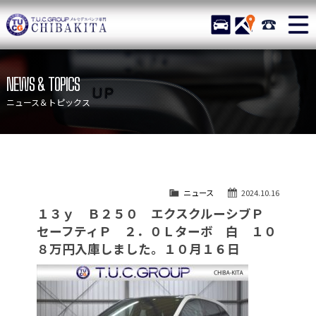
TUCグループ メルセデスベ
STOCK
ACCESS
043-215-
ニュース
在庫リスト
NEWS & TOPICS
目玉車両一覧
店舗紹介
ニュース＆トピックス
保証＆サービス
アクセスマップ
全国納車
お問い合わせ
特別作業について
オーダーサービス
ニュース
2024.10.16
買取無料査定
自動車保険
１３ｙ Ｂ２５０ エクスクルーシブＰ
TUCとは？
リクルート
セーフティＰ ２．０Ｌターボ 白 １０
８万円入庫しました。１０月１６日
納車blog
スタッフblog
会社概要