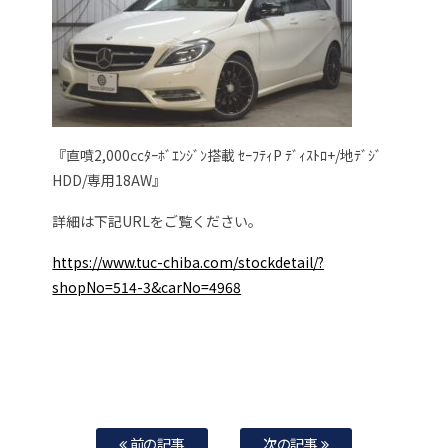
『直噴2,000㏄ﾀｰﾎﾞｴﾝｼﾞﾝ搭載 ｾｰﾌﾃｨP ﾃﾞｨｽﾄﾛ+/地ﾃﾞｼﾞ
HDD/専用18AW』
詳細は下記URLをご覧ください。
https://www.tuc-chiba.com/stockdetail/?
shopNo=514-3&carNo=4968
前の記事
次の記事