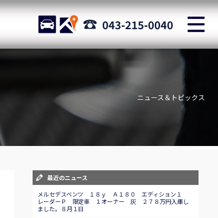
M
STOCK
ACCESS
043-215-0040
店舗紹介
Shop information
ニュース＆トピックス
お問い合わせ
Staff blog
自動車保険
Car insurance
スタッフblog
最近のニュース
Staff blog
メルセデスベンツ １８ｙ Ａ１８０ エディション１
レーダーＰ 限定車 １オーナー 灰 ２７８万円入庫し
ました。８月１日