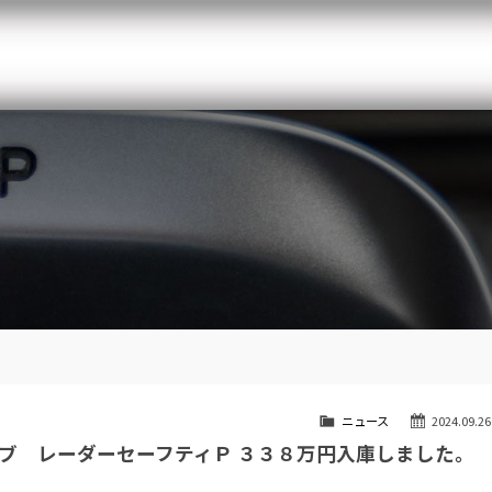
メルセデスベンツ専門 千葉北インター店
スト
目玉車両一覧
Features Stock list
スマップ
全国納車
Delivery service
ーサービス
買取無料査定
Trade in
ート
納車blog
Blog
ニュース
2024.09.26
ブ レーダーセーフティＰ ３３８万円入庫しました。