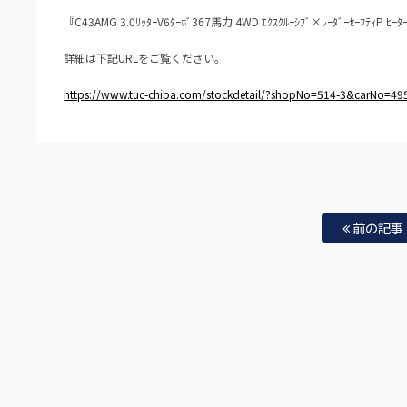
『C43AMG 3.0ﾘｯﾀｰV6ﾀｰﾎﾞ367馬力 4WD ｴｸｽｸﾙｰｼﾌﾞ×ﾚｰﾀﾞｰｾｰﾌﾃｨP ﾋ
詳細は下記URLをご覧ください。
https://www.tuc-chiba.com/stockdetail/?shopNo=514-3&carNo=49
前の記事