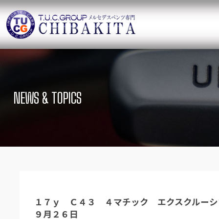
TUCグループ 
ニュース
在庫リ
News and Topics
SUV Stock list
NEWS & TOPICS
保証＆サービス
アクセ
Warranty and Serivce
Access map
特別作業について
オーダ
Special service
Order service
TUCとは？
リクル
What`s TUC
Recruit
１７ｙ Ｃ４３ ４マチック エクスクルーシ
会社概要
９月２６日
Company