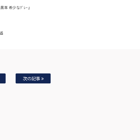
ｰﾀｰ黒革 希少なｸﾞﾚｰ 』
56
次の記事