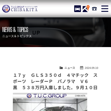
TUCグループ メルセデスベ
STOCK
ACCESS
043-215-
ニュース
在庫リスト
NEWS & TOPICS
目玉車両一覧
店舗紹介
ニュース＆トピックス
保証＆サービス
アクセスマップ
全国納車
お問い合わせ
特別作業について
オーダーサービス
ニュース
2024.09.10
買取無料査定
自動車保険
１７ｙ ＧＬＳ３５０ｄ ４マチック ス
TUCとは？
リクルート
ポーツ レーダーＰ パノラマ Ｖ６
黒 ５３８万円入庫しました。９月１０日
納車blog
スタッフblog
会社概要