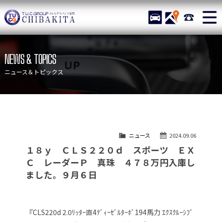
TUCグループ メルセデスベ
STOCK
ACCESS
043-215-
ニュース
在庫リスト
NEWS & TOPICS
目玉車両一覧
店舗紹介
ニュース＆トピックス
保証＆サービス
アクセスマップ
全国納車
お問い合わせ
特別作業について
オーダーサービス
ニュース
2024.09.06
買取無料査定
自動車保険
１８ｙ ＣＬＳ２２０ｄ スポーツ ＥＸ
TUCとは？
リクルート
Ｃ レーダーＰ 真珠 ４７８万円入庫し
ました。９月６日
納車blog
スタッフblog
会社概要
『CLS220d 2.0ﾘｯﾀｰ直4ﾃﾞｨｰｾﾞﾙﾀｰﾎﾞ194馬力 ｴｸｽｸﾙｰｼﾌﾞ