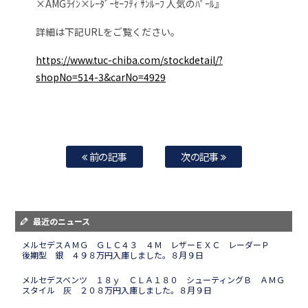
×AMGﾗｲﾝ×ﾚｰﾀﾞｰｾｰﾌﾃｨ ｻﾝﾙｰﾌ 人気のﾊﾟｰﾙ』
詳細は下記URLをご覧ください。
https://www.tuc-chiba.com/stockdetail/?
shopNo=514-3&carNo=4929
前の記事
次の記事
最近のニュース
メルセデスＡＭＧ ＧＬＣ４３ ４Ｍ レザーＥＸＣ レーダーＰ
後期型 銀 ４９８万円入庫しました。８月９日
メルセデスベンツ １８ｙ ＣＬＡ１８０ シューティングＢ ＡＭＧ
スタイル 灰 ２０８万円入庫しました。８月９日