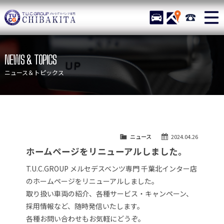
TUCグループ メルセデスベ
STOCK
ACCESS
043-215-
ニュース
在庫リスト
NEWS & TOPICS
目玉車両一覧
店舗紹介
ニュース＆トピックス
保証＆サービス
アクセスマップ
全国納車
お問い合わせ
特別作業について
オーダーサービス
ニュース
2024.04.26
買取無料査定
自動車保険
ホームページをリニューアルしました。
TUCとは？
リクルート
T.U.C.GROUP メルセデスベンツ専門 千葉北インター店
納車blog
スタッフblog
のホームページをリニューアルしました。
取り扱い車両の紹介、各種サービス・キャンペーン、
会社概要
採用情報など、随時発信いたします。
各種お問い合わせもお気軽にどうぞ。